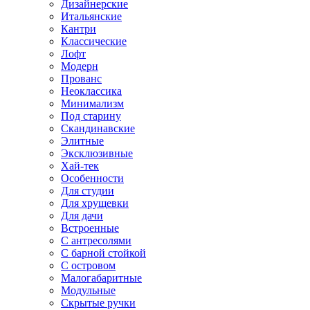
Дизайнерские
Итальянские
Кантри
Классические
Лофт
Модерн
Прованс
Неоклассика
Минимализм
Под старину
Скандинавские
Элитные
Эксклюзивные
Хай-тек
Особенности
Для студии
Для хрущевки
Для дачи
Встроенные
С антресолями
С барной стойкой
С островом
Малогабаритные
Модульные
Скрытые ручки