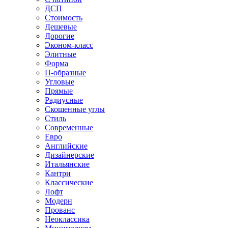
ДСП
Стоимость
Дешевые
Дорогие
Эконом-класс
Элитные
Форма
П-образные
Угловые
Прямые
Радиусные
Скошенные углы
Стиль
Современные
Евро
Английские
Дизайнерские
Итальянские
Кантри
Классические
Лофт
Модерн
Прованс
Неоклассика