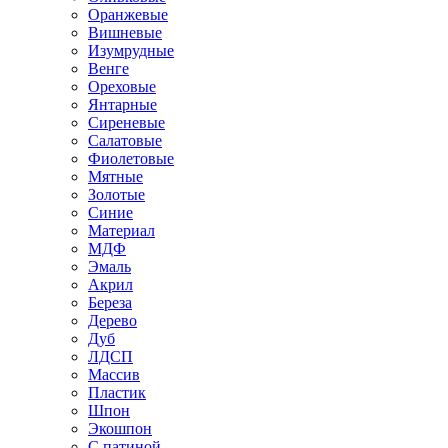
Оранжевые
Вишневые
Изумрудные
Венге
Ореховые
Янтарные
Сиреневые
Салатовые
Фиолетовые
Мятные
Золотые
Синие
Материал
МДФ
Эмаль
Акрил
Береза
Дерево
Дуб
ЛДСП
Массив
Пластик
Шпон
Экошпон
С патиной