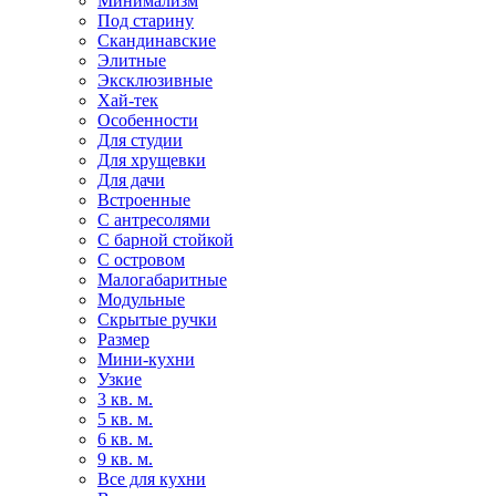
Минимализм
Под старину
Скандинавские
Элитные
Эксклюзивные
Хай-тек
Особенности
Для студии
Для хрущевки
Для дачи
Встроенные
С антресолями
С барной стойкой
С островом
Малогабаритные
Модульные
Скрытые ручки
Размер
Мини-кухни
Узкие
3 кв. м.
5 кв. м.
6 кв. м.
9 кв. м.
Все для кухни