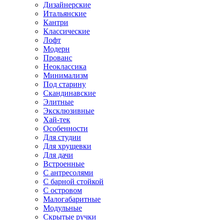
Дизайнерские
Итальянские
Кантри
Классические
Лофт
Модерн
Прованс
Неоклассика
Минимализм
Под старину
Скандинавские
Элитные
Эксклюзивные
Хай-тек
Особенности
Для студии
Для хрущевки
Для дачи
Встроенные
С антресолями
С барной стойкой
С островом
Малогабаритные
Модульные
Скрытые ручки