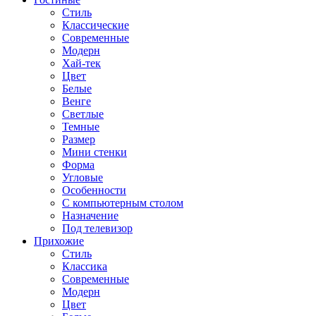
Стиль
Классические
Современные
Модерн
Хай-тек
Цвет
Белые
Венге
Светлые
Темные
Размер
Мини стенки
Форма
Угловые
Особенности
С компьютерным столом
Назначение
Под телевизор
Прихожие
Стиль
Классика
Современные
Модерн
Цвет