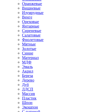
Оранжевые
Вишневые
Изумрудные
Венге
Ореховые
Янтарные
Сиреневые
Салатовые
Фиолетовые
Мятные
Золотые
Синие
Материал
МДФ
Эмаль
Акрил
Береза
Дерево
Дуб
ЛДСП
Массив
Пластик
Шпон
Экошпон
С патиной