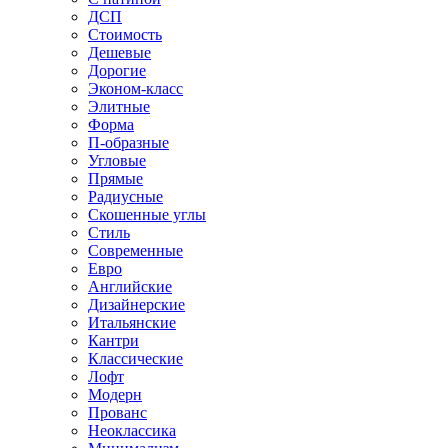
ДСП
Стоимость
Дешевые
Дорогие
Эконом-класс
Элитные
Форма
П-образные
Угловые
Прямые
Радиусные
Скошенные углы
Стиль
Современные
Евро
Английские
Дизайнерские
Итальянские
Кантри
Классические
Лофт
Модерн
Прованс
Неоклассика