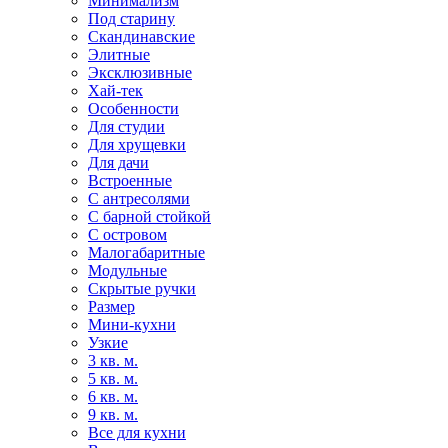
Минимализм
Под старину
Скандинавские
Элитные
Эксклюзивные
Хай-тек
Особенности
Для студии
Для хрущевки
Для дачи
Встроенные
С антресолями
С барной стойкой
С островом
Малогабаритные
Модульные
Скрытые ручки
Размер
Мини-кухни
Узкие
3 кв. м.
5 кв. м.
6 кв. м.
9 кв. м.
Все для кухни