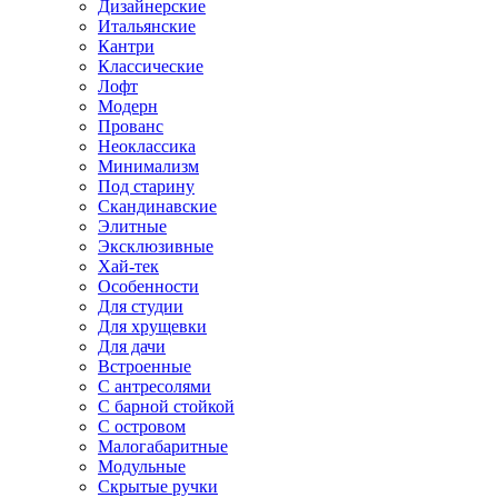
Дизайнерские
Итальянские
Кантри
Классические
Лофт
Модерн
Прованс
Неоклассика
Минимализм
Под старину
Скандинавские
Элитные
Эксклюзивные
Хай-тек
Особенности
Для студии
Для хрущевки
Для дачи
Встроенные
С антресолями
С барной стойкой
С островом
Малогабаритные
Модульные
Скрытые ручки