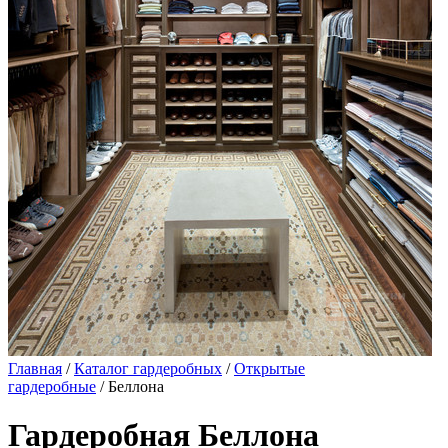
Главная
/
Каталог гардеробных
/
Открытые
гардеробные
/ Беллона
Гардеробная Беллона