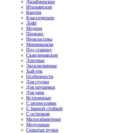
Дизайнерские
Итальянские
Кантри
Классические
Лофт
Модерн
Прованс
Неоклассика
Минимализм
Под старину
Скандинавские
Элитные
Эксклюзивные
Хай-тек
Особенности
Для студии
Для хрущевки
Для дачи
Встроенные
С антресолями
С барной стойкой
С островом
Малогабаритные
Модульные
Скрытые ручки