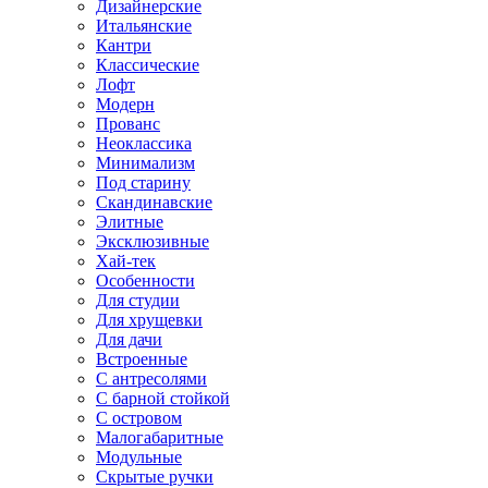
Дизайнерские
Итальянские
Кантри
Классические
Лофт
Модерн
Прованс
Неоклассика
Минимализм
Под старину
Скандинавские
Элитные
Эксклюзивные
Хай-тек
Особенности
Для студии
Для хрущевки
Для дачи
Встроенные
С антресолями
С барной стойкой
С островом
Малогабаритные
Модульные
Скрытые ручки