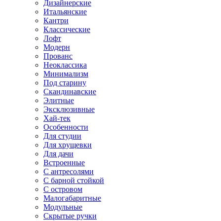
Дизайнерские
Итальянские
Кантри
Классические
Лофт
Модерн
Прованс
Неоклассика
Минимализм
Под старину
Скандинавские
Элитные
Эксклюзивные
Хай-тек
Особенности
Для студии
Для хрущевки
Для дачи
Встроенные
С антресолями
С барной стойкой
С островом
Малогабаритные
Модульные
Скрытые ручки