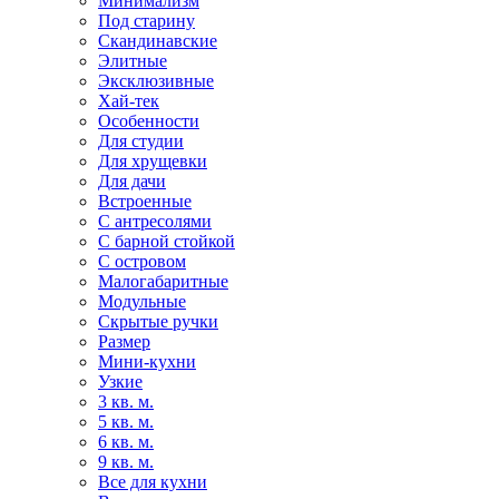
Минимализм
Под старину
Скандинавские
Элитные
Эксклюзивные
Хай-тек
Особенности
Для студии
Для хрущевки
Для дачи
Встроенные
С антресолями
С барной стойкой
С островом
Малогабаритные
Модульные
Скрытые ручки
Размер
Мини-кухни
Узкие
3 кв. м.
5 кв. м.
6 кв. м.
9 кв. м.
Все для кухни