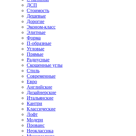
ДСП
Стоимость
Дешевые
Дорогие
Эконом-класс
Элитные
Форма
П-образные
Угловые
Прямые
Радиусные
Скошенные углы
Стиль
Современные
Евро
Английские
Дизайнерские
Итальянские
Кантри
Классические
Лофт
Модерн
Прованс
Неоклассика