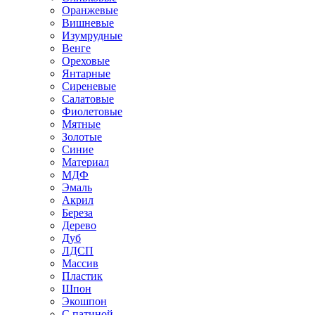
Оранжевые
Вишневые
Изумрудные
Венге
Ореховые
Янтарные
Сиреневые
Салатовые
Фиолетовые
Мятные
Золотые
Синие
Материал
МДФ
Эмаль
Акрил
Береза
Дерево
Дуб
ЛДСП
Массив
Пластик
Шпон
Экошпон
С патиной