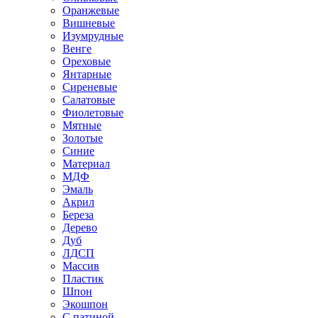
Оранжевые
Вишневые
Изумрудные
Венге
Ореховые
Янтарные
Сиреневые
Салатовые
Фиолетовые
Мятные
Золотые
Синие
Материал
МДФ
Эмаль
Акрил
Береза
Дерево
Дуб
ЛДСП
Массив
Пластик
Шпон
Экошпон
С патиной