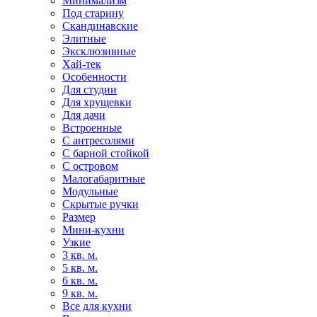
Минимализм
Под старину
Скандинавские
Элитные
Эксклюзивные
Хай-тек
Особенности
Для студии
Для хрущевки
Для дачи
Встроенные
С антресолями
С барной стойкой
С островом
Малогабаритные
Модульные
Скрытые ручки
Размер
Мини-кухни
Узкие
3 кв. м.
5 кв. м.
6 кв. м.
9 кв. м.
Все для кухни