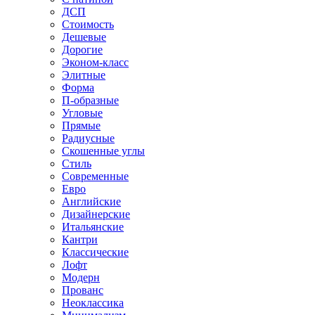
ДСП
Стоимость
Дешевые
Дорогие
Эконом-класс
Элитные
Форма
П-образные
Угловые
Прямые
Радиусные
Скошенные углы
Стиль
Современные
Евро
Английские
Дизайнерские
Итальянские
Кантри
Классические
Лофт
Модерн
Прованс
Неоклассика