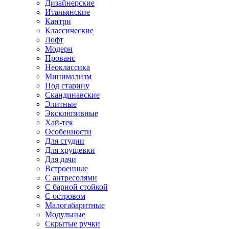
Дизайнерские
Итальянские
Кантри
Классические
Лофт
Модерн
Прованс
Неоклассика
Минимализм
Под старину
Скандинавские
Элитные
Эксклюзивные
Хай-тек
Особенности
Для студии
Для хрущевки
Для дачи
Встроенные
С антресолями
С барной стойкой
С островом
Малогабаритные
Модульные
Скрытые ручки