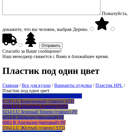
Пожалуйста,
докажите, что вы человек, выбрав
Дерево
.
Спасибо за Ваше сообщение!
Наш менеджер свяжется с Вами в ближайшее время.
Пластик под один цвет
Главная
/
Все для кухни
/
Варианты отделки
/
Пластик HPL
/
Пластик под один цвет
0702 LU Глубокий синий (глянец) STD
0559 LU Коричневый (глянец) STD
0709 LU Баклажан (глянец) STD
0214 LU Зеленый Тенеро (глянец) PF
0553 R Шоколад (матовый) PF
0682 R Апельсин (матовый) PF
0564 LU Жёлтый (глянец) STD