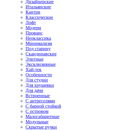
Дизайнерские
Итальянские
Кантри
Классические
Лофт
Модерн
Прованс
Неоклассика
Минимализм
Под старину
Скандинавские
Элитные
Эксклюзивные
Хай-тек
Особенности
Для студии
Для хрущевки
Для дачи
Встроенные
С антресолями
С барной стойкой
С островом
Малогабаритные
Модульные
Скрытые ручки