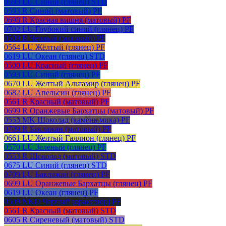
0593 LU Синий (глянец) STD
0593 R Синий (матовый) PF
0698 R Красная вишня (матовый) PF
0702 LU Глубокий синий (глянец) PF
0509 R Черный (матовый) PF
0564 LU Жёлтый (глянец) PF
0619 LU Океан (глянец) STD
0500 LU Красный (глянец) PF
0593 LU Синий (глянец) PF
0670 LU Желтый Альтамир (глянец) PF
0682 LU Апельсин (глянец) PF
0561 R Красный (матовый) PF
0699 R Оранжевые Бархатцы (матовый) PF
0553 MK Шоколад (камень мика) PF
0709 R Баклажан (матовый) PF
0661 LU Желтый Галлион (глянец) PF
0570 LU Зелёный (глянец) PF
0553 R Шоколад (матовый) STD
0675 LU Синий (глянец) STD
0709 LU Баклажан (глянец) PF
0699 LU Оранжевые Бархатцы (глянец) PF
0619 LU Океан (глянец) PF
0509 NKD Черный (кракелюр) PF
0561 R Красный (матовый) STD
0605 R Сиреневый (матовый) STD