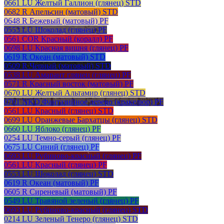
0661 LU Желтый Галлион (глянец) STD
0682 R Апельсин (матовый) STD
0648 R Бежевый (матовый) PF
0553 LU Шоколад (глянец) PF
0561 COR Красный (коралл) PF
0698 LU Красная вишня (глянец) PF
0619 R Океан (матовый) STD
0509 R Черный (матовый) STD
0538 LU Амарант глянец (глянец) PF
0571 R Красный восток (матовый) PF
0670 LU Желтый Альтамир (глянец) STD
0701 NKD Фантазийное дерево (кракелюр) PF
0561 LU Красный (глянец) STD
0699 LU Оранжевые Бархатцы (глянец) STD
0660 LU Яблоко (глянец) PF
0254 LU Темно-серый (глянец) PF
0675 LU Синий (глянец) PF
0693 LU Рубиново-красный (глянец) PF
0561 LU Красный (глянец) PF
0553 LU Шоколад (глянец) STD
0619 R Океан (матовый) PF
0605 R Сиреневый (матовый) PF
0549 LU Травяной зеленый (глянец) PF
0693 LU Рубиново-красный (глянец) STD
0214 LU Зеленый Тенеро (глянец) STD