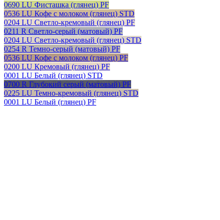
0690 LU Фисташка (глянец) PF
0536 LU Кофе с молоком (глянец) STD
0204 LU Светло-кремовый (глянец) PF
0211 R Светло-серый (матовый) PF
0204 LU Светло-кремовый (глянец) STD
0254 R Темно-серый (матовый) PF
0536 LU Кофе с молоком (глянец) PF
0200 LU Кремовый (глянец) PF
0001 LU Белый (глянец) STD
0700 R Глубокий серый (матовый) PF
0225 LU Темно-кремовый (глянец) STD
0001 LU Белый (глянец) PF