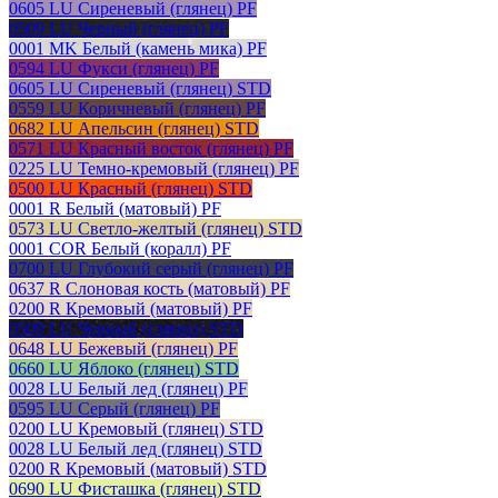
0605 LU Сиреневый (глянец) PF
0509 LU Черный (глянец) PF
0001 MK Белый (камень мика) PF
0594 LU Фукси (глянец) PF
0605 LU Сиреневый (глянец) STD
0559 LU Коричневый (глянец) PF
0682 LU Апельсин (глянец) STD
0571 LU Красный восток (глянец) PF
0225 LU Темно-кремовый (глянец) PF
0500 LU Красный (глянец) STD
0001 R Белый (матовый) PF
0573 LU Светло-желтый (глянец) STD
0001 COR Белый (коралл) PF
0700 LU Глубокий серый (глянец) PF
0637 R Слоновая кость (матовый) PF
0200 R Кремовый (матовый) PF
0509 LU Черный (глянец) STD
0648 LU Бежевый (глянец) PF
0660 LU Яблоко (глянец) STD
0028 LU Белый лед (глянец) PF
0595 LU Серый (глянец) PF
0200 LU Кремовый (глянец) STD
0028 LU Белый лед (глянец) STD
0200 R Кремовый (матовый) STD
0690 LU Фисташка (глянец) STD