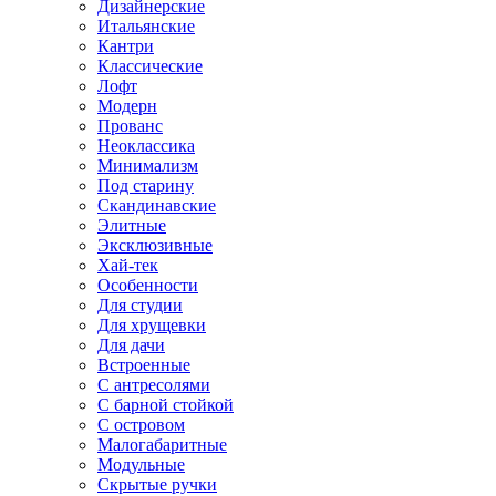
Дизайнерские
Итальянские
Кантри
Классические
Лофт
Модерн
Прованс
Неоклассика
Минимализм
Под старину
Скандинавские
Элитные
Эксклюзивные
Хай-тек
Особенности
Для студии
Для хрущевки
Для дачи
Встроенные
С антресолями
С барной стойкой
С островом
Малогабаритные
Модульные
Скрытые ручки