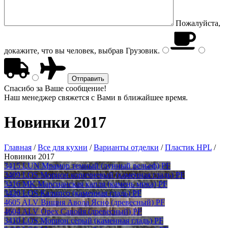
Пожалуйста,
докажите, что вы человек, выбрав
Грузовик
.
Спасибо за Ваше сообщение!
Наш менеджер свяжется с Вами в ближайшее время.
Новинки 2017
Главная
/
Все для кухни
/
Варианты отделки
/
Пластик HPL
/
Новинки 2017
3415 LUN Мрамор темный (лунный рельеф) PF
3409 LOS Морион коричневый (каменная гладь) PF
3416 MK Марсианская капля (камень мика) PF
3420 LOS Калипсо (каменная гладь) PF
4605 ALV Вишня Авола Ясно (древесный) PF
4604 ALV Орех Савойя (древесный) PF
3410 LOS Морион серый (каменная гладь) PF