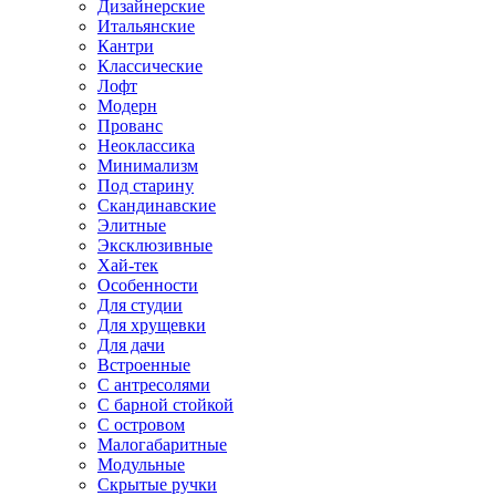
Дизайнерские
Итальянские
Кантри
Классические
Лофт
Модерн
Прованс
Неоклассика
Минимализм
Под старину
Скандинавские
Элитные
Эксклюзивные
Хай-тек
Особенности
Для студии
Для хрущевки
Для дачи
Встроенные
С антресолями
С барной стойкой
С островом
Малогабаритные
Модульные
Скрытые ручки