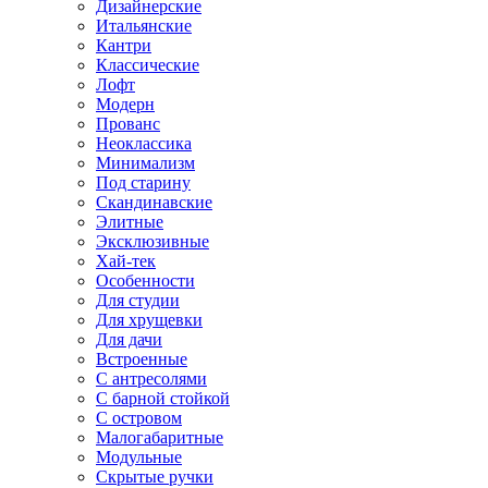
Дизайнерские
Итальянские
Кантри
Классические
Лофт
Модерн
Прованс
Неоклассика
Минимализм
Под старину
Скандинавские
Элитные
Эксклюзивные
Хай-тек
Особенности
Для студии
Для хрущевки
Для дачи
Встроенные
С антресолями
С барной стойкой
С островом
Малогабаритные
Модульные
Скрытые ручки