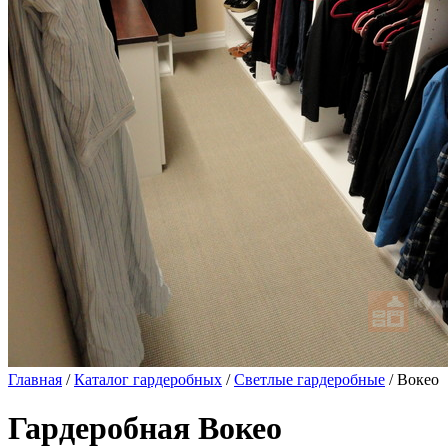
Главная
/
Каталог гардеробных
/
Светлые гардеробные
/ Вокео
Гардеробная Вокео