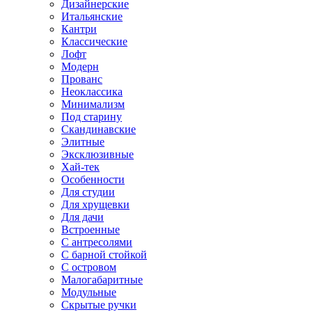
Дизайнерские
Итальянские
Кантри
Классические
Лофт
Модерн
Прованс
Неоклассика
Минимализм
Под старину
Скандинавские
Элитные
Эксклюзивные
Хай-тек
Особенности
Для студии
Для хрущевки
Для дачи
Встроенные
С антресолями
С барной стойкой
С островом
Малогабаритные
Модульные
Скрытые ручки