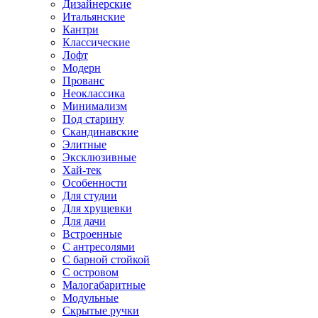
Дизайнерские
Итальянские
Кантри
Классические
Лофт
Модерн
Прованс
Неоклассика
Минимализм
Под старину
Скандинавские
Элитные
Эксклюзивные
Хай-тек
Особенности
Для студии
Для хрущевки
Для дачи
Встроенные
С антресолями
С барной стойкой
С островом
Малогабаритные
Модульные
Скрытые ручки