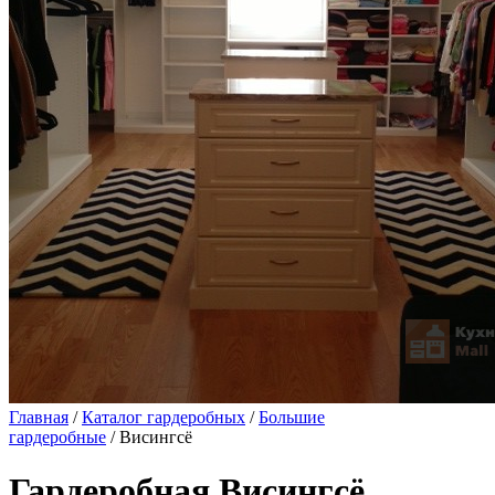
Главная
/
Каталог гардеробных
/
Большие
гардеробные
/ Висингсё
Гардеробная Висингсё