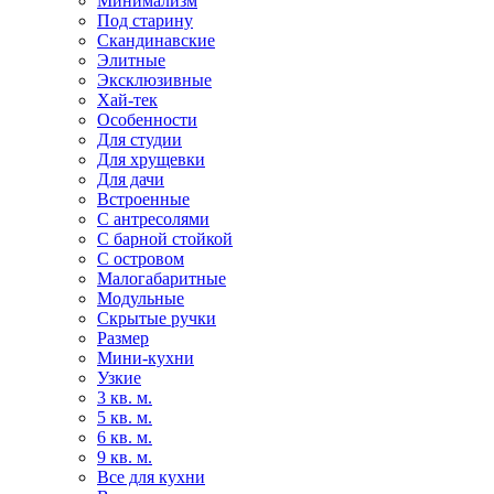
Минимализм
Под старину
Скандинавские
Элитные
Эксклюзивные
Хай-тек
Особенности
Для студии
Для хрущевки
Для дачи
Встроенные
С антресолями
С барной стойкой
С островом
Малогабаритные
Модульные
Скрытые ручки
Размер
Мини-кухни
Узкие
3 кв. м.
5 кв. м.
6 кв. м.
9 кв. м.
Все для кухни