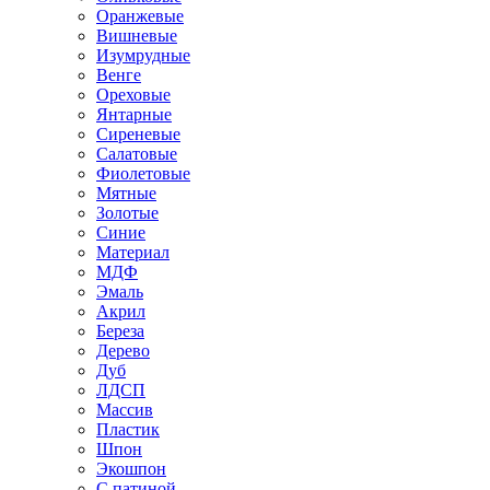
Оранжевые
Вишневые
Изумрудные
Венге
Ореховые
Янтарные
Сиреневые
Салатовые
Фиолетовые
Мятные
Золотые
Синие
Материал
МДФ
Эмаль
Акрил
Береза
Дерево
Дуб
ЛДСП
Массив
Пластик
Шпон
Экошпон
С патиной