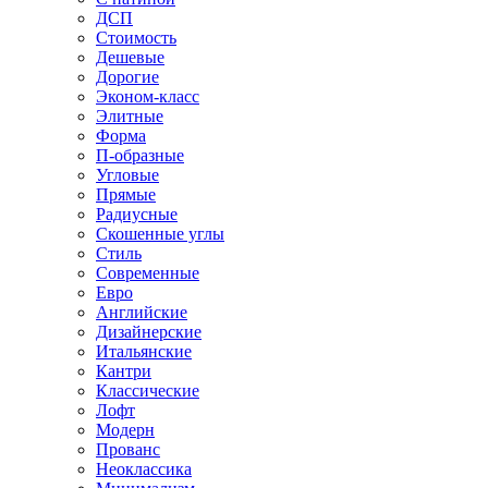
ДСП
Стоимость
Дешевые
Дорогие
Эконом-класс
Элитные
Форма
П-образные
Угловые
Прямые
Радиусные
Скошенные углы
Стиль
Современные
Евро
Английские
Дизайнерские
Итальянские
Кантри
Классические
Лофт
Модерн
Прованс
Неоклассика