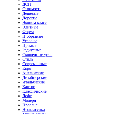
ДСП
Стоимость
Дешевые
Дорогие
Эконом-класс
Элитные
Форма
П-образные
Угловые
Прямые
Радиусные
Скошенные углы
Стиль
Современные
Евро
Английские
Дизайнерские
Итальянские
Кантри
Классические
Лофт
Модерн
Прованс
Неоклассика