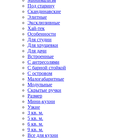
Минимализм
Под старину
Скандинавские
Элитные
Эксклюзивные
Хай-тек
Особенности
Для студии
Для хрущевки
Для дачи
Встроенные
С антресолями
С барной стойкой
С островом
Малогабаритные
Модульные
Скрытые ручки
Размер
Мини-кухни
Узкие
3 кв. м.
5 кв. м.
6 кв. м.
9 кв. м.
Все для кухни