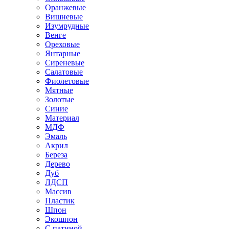
Оранжевые
Вишневые
Изумрудные
Венге
Ореховые
Янтарные
Сиреневые
Салатовые
Фиолетовые
Мятные
Золотые
Синие
Материал
МДФ
Эмаль
Акрил
Береза
Дерево
Дуб
ЛДСП
Массив
Пластик
Шпон
Экошпон
С патиной