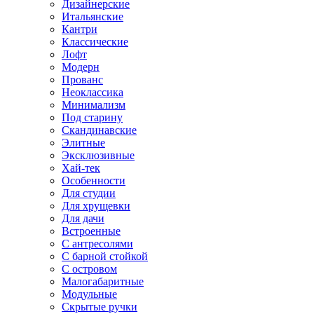
Дизайнерские
Итальянские
Кантри
Классические
Лофт
Модерн
Прованс
Неоклассика
Минимализм
Под старину
Скандинавские
Элитные
Эксклюзивные
Хай-тек
Особенности
Для студии
Для хрущевки
Для дачи
Встроенные
С антресолями
С барной стойкой
С островом
Малогабаритные
Модульные
Скрытые ручки