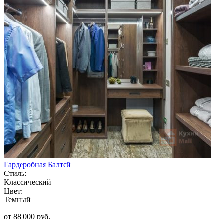
Гардеробная Балтей
Стиль:
Классический
Цвет:
Темный
от 88 000 руб.