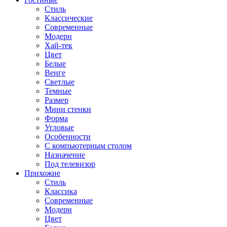
Стиль
Классические
Современные
Модерн
Хай-тек
Цвет
Белые
Венге
Светлые
Темные
Размер
Мини стенки
Форма
Угловые
Особенности
С компьютерным столом
Назначение
Под телевизор
Прихожие
Стиль
Классика
Современные
Модерн
Цвет