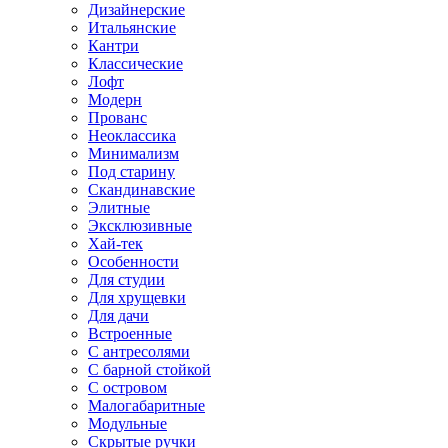
Дизайнерские
Итальянские
Кантри
Классические
Лофт
Модерн
Прованс
Неоклассика
Минимализм
Под старину
Скандинавские
Элитные
Эксклюзивные
Хай-тек
Особенности
Для студии
Для хрущевки
Для дачи
Встроенные
С антресолями
С барной стойкой
С островом
Малогабаритные
Модульные
Скрытые ручки