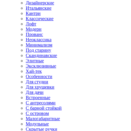
Дизайнерские
Итальянские
Кантри
Классические
Лофт
Модерн
Прованс
Неоклассика
Минимализм
Под старину
Скандинавские
Элитные
Эксклюзивные
Хай-тек
Особенности
Для студии
Для хрущевки
Для дачи
Встроенные
С антресолями
С барной стойкой
С островом
Малогабаритные
Модульные
Скрытые ручки