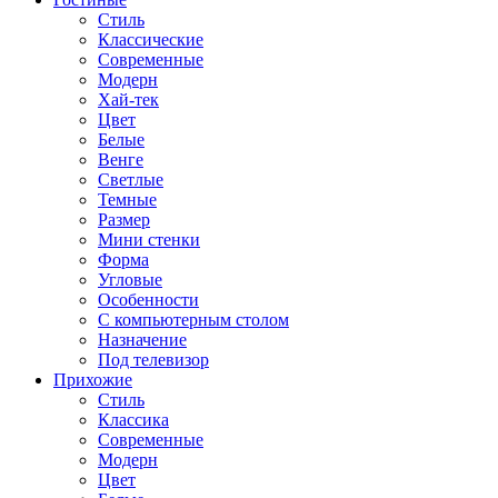
Стиль
Классические
Современные
Модерн
Хай-тек
Цвет
Белые
Венге
Светлые
Темные
Размер
Мини стенки
Форма
Угловые
Особенности
С компьютерным столом
Назначение
Под телевизор
Прихожие
Стиль
Классика
Современные
Модерн
Цвет