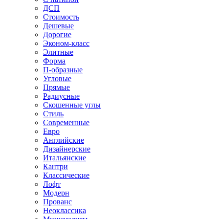
ДСП
Стоимость
Дешевые
Дорогие
Эконом-класс
Элитные
Форма
П-образные
Угловые
Прямые
Радиусные
Скошенные углы
Стиль
Современные
Евро
Английские
Дизайнерские
Итальянские
Кантри
Классические
Лофт
Модерн
Прованс
Неоклассика