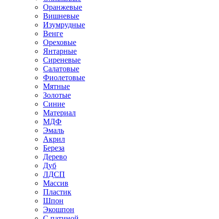
Оранжевые
Вишневые
Изумрудные
Венге
Ореховые
Янтарные
Сиреневые
Салатовые
Фиолетовые
Мятные
Золотые
Синие
Материал
МДФ
Эмаль
Акрил
Береза
Дерево
Дуб
ЛДСП
Массив
Пластик
Шпон
Экошпон
С патиной