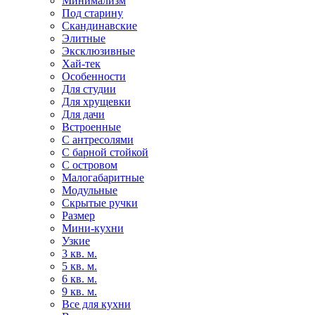
Минимализм
Под старину
Скандинавские
Элитные
Эксклюзивные
Хай-тек
Особенности
Для студии
Для хрущевки
Для дачи
Встроенные
С антресолями
С барной стойкой
С островом
Малогабаритные
Модульные
Скрытые ручки
Размер
Мини-кухни
Узкие
3 кв. м.
5 кв. м.
6 кв. м.
9 кв. м.
Все для кухни