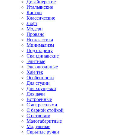
Дизайнерские
Итальянские
Кантри
Классические
Лофт
Модерн
Прованс
Неоклассика
Минимализм
Под старину
Скандинавские
Элитные
Эксклюзивные
Хай-тек
Особенности
Для студии
Для хрущевки
Для дачи
Встроенные
С антресолями
С барной стойкой
С островом
Малогабаритные
Модульные
Скрытые ручки