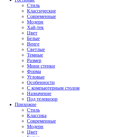
Стиль
Классические
Современные
Модерн
Хай-тек
Цвет
Белые
Венге
Светлые
Темные
Размер
Мини стенки
Форма
Угловые
Особенности
С компьютерным столом
Назначение
Под телевизор
Прихожие
Стиль
Классика
Современные
Модерн
Цвет