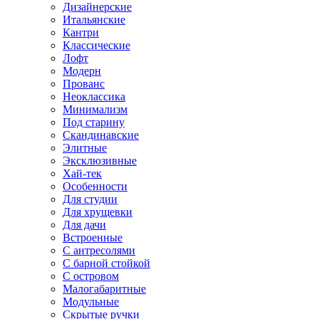
Дизайнерские
Итальянские
Кантри
Классические
Лофт
Модерн
Прованс
Неоклассика
Минимализм
Под старину
Скандинавские
Элитные
Эксклюзивные
Хай-тек
Особенности
Для студии
Для хрущевки
Для дачи
Встроенные
С антресолями
С барной стойкой
С островом
Малогабаритные
Модульные
Скрытые ручки