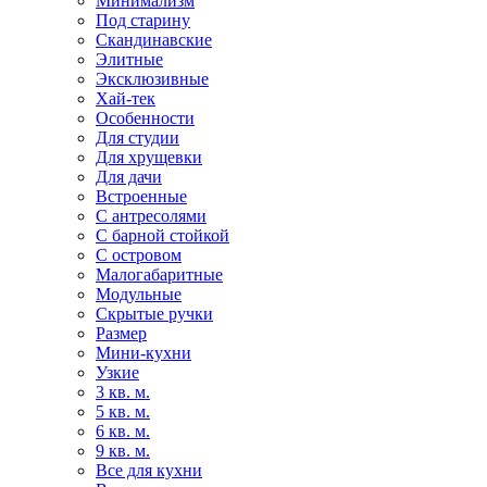
Минимализм
Под старину
Скандинавские
Элитные
Эксклюзивные
Хай-тек
Особенности
Для студии
Для хрущевки
Для дачи
Встроенные
С антресолями
С барной стойкой
С островом
Малогабаритные
Модульные
Скрытые ручки
Размер
Мини-кухни
Узкие
3 кв. м.
5 кв. м.
6 кв. м.
9 кв. м.
Все для кухни