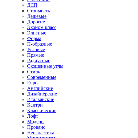
ДСП
Стоимость
Дешевые
Дорогие
Эконом-класс
Элитные
Форма
П-образные
Угловые
Прямые
Радиусные
Скошенные углы
Стиль
Современные
Евро
Английские
Дизайнерские
Итальянские
Кантри
Классические
Лофт
Модерн
Прованс
Неоклассика