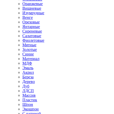
Оранжевые
Вишневые
Изумрудные
Венге
Ореховые
Янтарные
Сиреневые
Салатовые
Фиолетовые
Мятные
Золотые
Синие
Материал
МДФ
Эмаль
Акрил
Береза
Дерево
Дуб
ЛДСП
Массив
Пластик
Шпон
Экошпон
С патиной