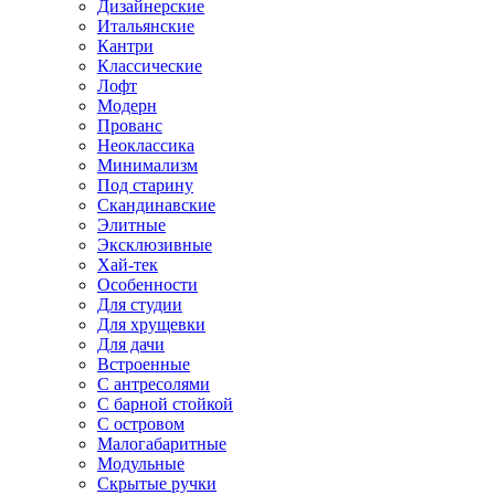
Дизайнерские
Итальянские
Кантри
Классические
Лофт
Модерн
Прованс
Неоклассика
Минимализм
Под старину
Скандинавские
Элитные
Эксклюзивные
Хай-тек
Особенности
Для студии
Для хрущевки
Для дачи
Встроенные
С антресолями
С барной стойкой
С островом
Малогабаритные
Модульные
Скрытые ручки