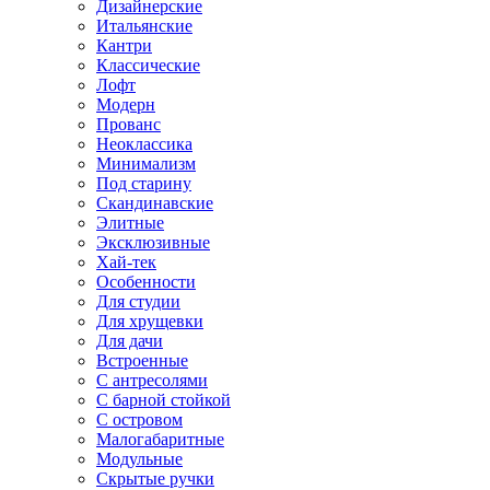
Дизайнерские
Итальянские
Кантри
Классические
Лофт
Модерн
Прованс
Неоклассика
Минимализм
Под старину
Скандинавские
Элитные
Эксклюзивные
Хай-тек
Особенности
Для студии
Для хрущевки
Для дачи
Встроенные
С антресолями
С барной стойкой
С островом
Малогабаритные
Модульные
Скрытые ручки