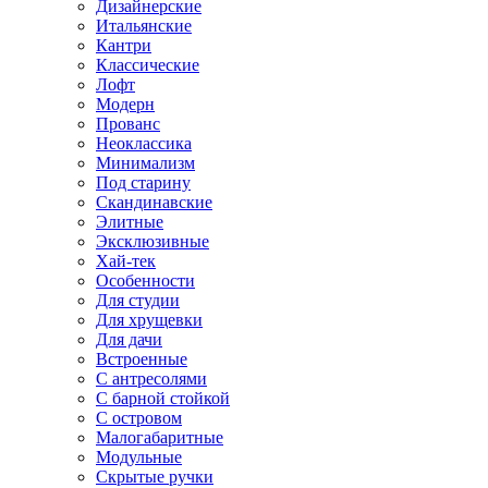
Дизайнерские
Итальянские
Кантри
Классические
Лофт
Модерн
Прованс
Неоклассика
Минимализм
Под старину
Скандинавские
Элитные
Эксклюзивные
Хай-тек
Особенности
Для студии
Для хрущевки
Для дачи
Встроенные
С антресолями
С барной стойкой
С островом
Малогабаритные
Модульные
Скрытые ручки