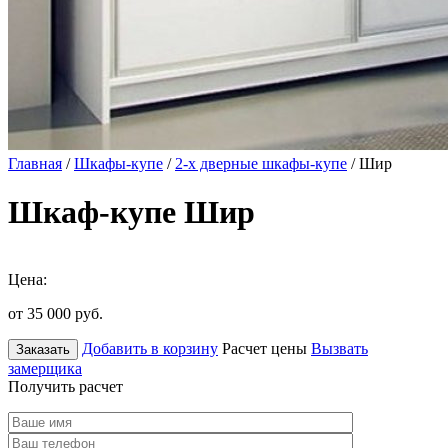
Главная
/
Шкафы-купе
/
2-х дверные шкафы-купе
/ Шир
Шкаф-купе Шир
Цена:
от 35 000
руб.
Добавить в корзину
Расчет цены
Вызвать
Заказать
замерщика
Получить расчет