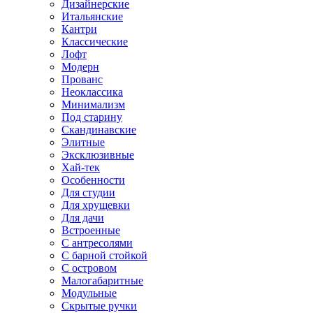
Дизайнерские
Итальянские
Кантри
Классические
Лофт
Модерн
Прованс
Неоклассика
Минимализм
Под старину
Скандинавские
Элитные
Эксклюзивные
Хай-тек
Особенности
Для студии
Для хрущевки
Для дачи
Встроенные
С антресолями
С барной стойкой
С островом
Малогабаритные
Модульные
Скрытые ручки