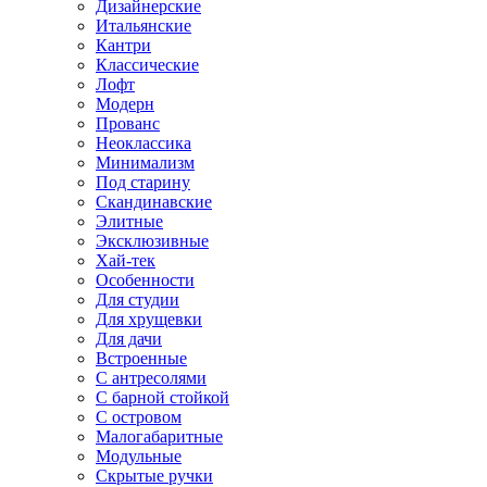
Дизайнерские
Итальянские
Кантри
Классические
Лофт
Модерн
Прованс
Неоклассика
Минимализм
Под старину
Скандинавские
Элитные
Эксклюзивные
Хай-тек
Особенности
Для студии
Для хрущевки
Для дачи
Встроенные
С антресолями
С барной стойкой
С островом
Малогабаритные
Модульные
Скрытые ручки