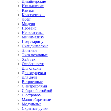
Дизайнерские
Итальянские
Кантри
Классические
Лофт
Модерн
Прованс
Неоклассика
Минимализм
Под старину
Скандинавские
Элитные
Эксклюзивные
Хай-тек
Особенности
Для студии
Для хрущевки
Для дачи
Встроенные
С антресолями
С барной стойкой
С островом
Малогабаритные
Модульные
Скрытые ручки