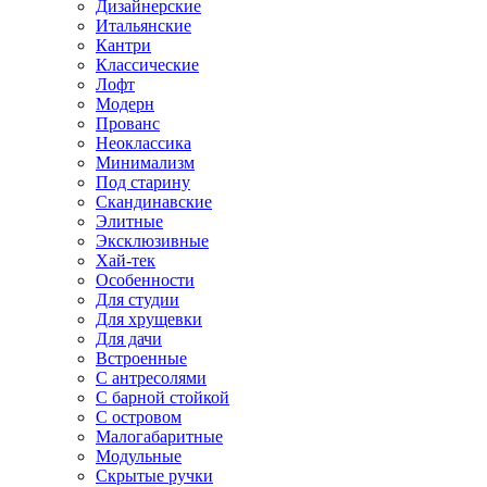
Дизайнерские
Итальянские
Кантри
Классические
Лофт
Модерн
Прованс
Неоклассика
Минимализм
Под старину
Скандинавские
Элитные
Эксклюзивные
Хай-тек
Особенности
Для студии
Для хрущевки
Для дачи
Встроенные
С антресолями
С барной стойкой
С островом
Малогабаритные
Модульные
Скрытые ручки