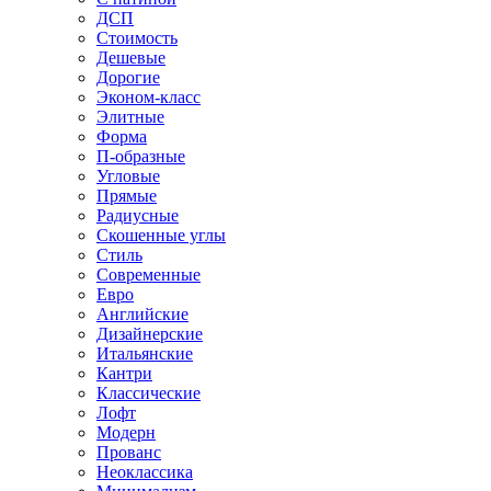
ДСП
Стоимость
Дешевые
Дорогие
Эконом-класс
Элитные
Форма
П-образные
Угловые
Прямые
Радиусные
Скошенные углы
Стиль
Современные
Евро
Английские
Дизайнерские
Итальянские
Кантри
Классические
Лофт
Модерн
Прованс
Неоклассика