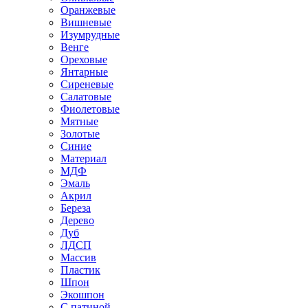
Оранжевые
Вишневые
Изумрудные
Венге
Ореховые
Янтарные
Сиреневые
Салатовые
Фиолетовые
Мятные
Золотые
Синие
Материал
МДФ
Эмаль
Акрил
Береза
Дерево
Дуб
ЛДСП
Массив
Пластик
Шпон
Экошпон
С патиной