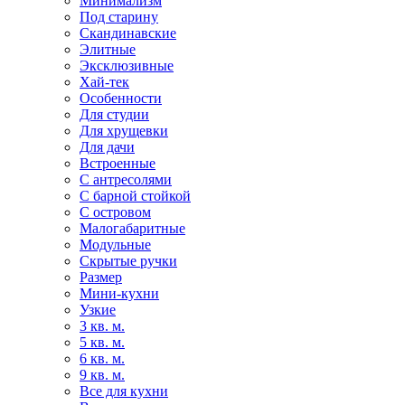
Минимализм
Под старину
Скандинавские
Элитные
Эксклюзивные
Хай-тек
Особенности
Для студии
Для хрущевки
Для дачи
Встроенные
С антресолями
С барной стойкой
С островом
Малогабаритные
Модульные
Скрытые ручки
Размер
Мини-кухни
Узкие
3 кв. м.
5 кв. м.
6 кв. м.
9 кв. м.
Все для кухни