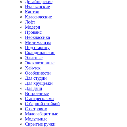
Дизайнерские
Итальянские
Кантри
Классические
Лофт
Модерн
Прованс
Неоклассика
Минимализм
Под старину
Скандинавские
Элитные
Эксклюзивные
Хай-тек
Особенности
Для студии
Для хрущевки
Для дачи
Встроенные
С антресолями
С барной стойкой
С островом
Малогабаритные
Модульные
Скрытые ручки