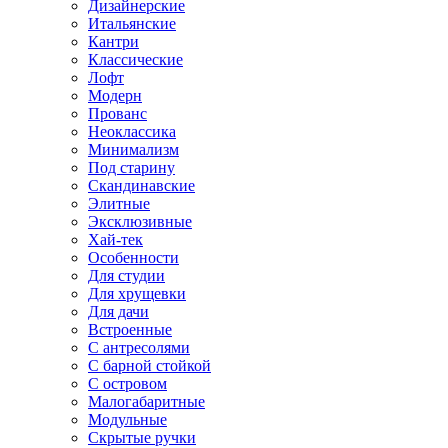
Дизайнерские
Итальянские
Кантри
Классические
Лофт
Модерн
Прованс
Неоклассика
Минимализм
Под старину
Скандинавские
Элитные
Эксклюзивные
Хай-тек
Особенности
Для студии
Для хрущевки
Для дачи
Встроенные
С антресолями
С барной стойкой
С островом
Малогабаритные
Модульные
Скрытые ручки