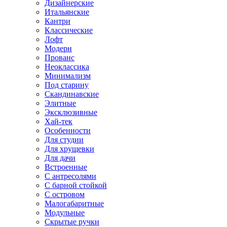
Дизайнерские
Итальянские
Кантри
Классические
Лофт
Модерн
Прованс
Неоклассика
Минимализм
Под старину
Скандинавские
Элитные
Эксклюзивные
Хай-тек
Особенности
Для студии
Для хрущевки
Для дачи
Встроенные
С антресолями
С барной стойкой
С островом
Малогабаритные
Модульные
Скрытые ручки