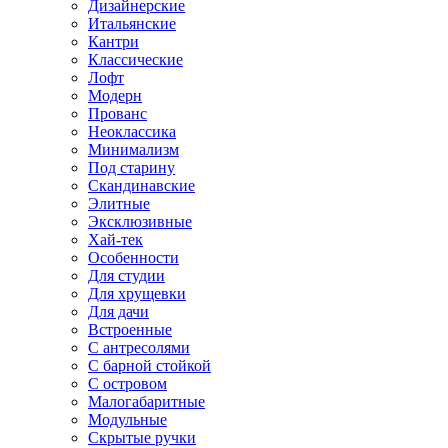
Дизайнерские
Итальянские
Кантри
Классические
Лофт
Модерн
Прованс
Неоклассика
Минимализм
Под старину
Скандинавские
Элитные
Эксклюзивные
Хай-тек
Особенности
Для студии
Для хрущевки
Для дачи
Встроенные
С антресолями
С барной стойкой
С островом
Малогабаритные
Модульные
Скрытые ручки