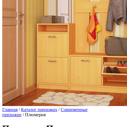
Главная
/
Каталог прихожих
/
Современные
прихожие
/ Плюмерия