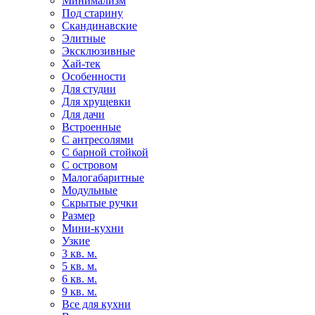
Минимализм
Под старину
Скандинавские
Элитные
Эксклюзивные
Хай-тек
Особенности
Для студии
Для хрущевки
Для дачи
Встроенные
С антресолями
С барной стойкой
С островом
Малогабаритные
Модульные
Скрытые ручки
Размер
Мини-кухни
Узкие
3 кв. м.
5 кв. м.
6 кв. м.
9 кв. м.
Все для кухни