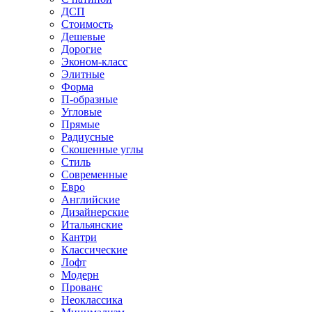
ДСП
Стоимость
Дешевые
Дорогие
Эконом-класс
Элитные
Форма
П-образные
Угловые
Прямые
Радиусные
Скошенные углы
Стиль
Современные
Евро
Английские
Дизайнерские
Итальянские
Кантри
Классические
Лофт
Модерн
Прованс
Неоклассика