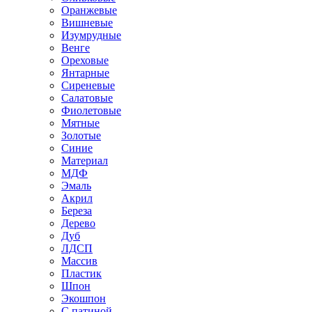
Оранжевые
Вишневые
Изумрудные
Венге
Ореховые
Янтарные
Сиреневые
Салатовые
Фиолетовые
Мятные
Золотые
Синие
Материал
МДФ
Эмаль
Акрил
Береза
Дерево
Дуб
ЛДСП
Массив
Пластик
Шпон
Экошпон
С патиной