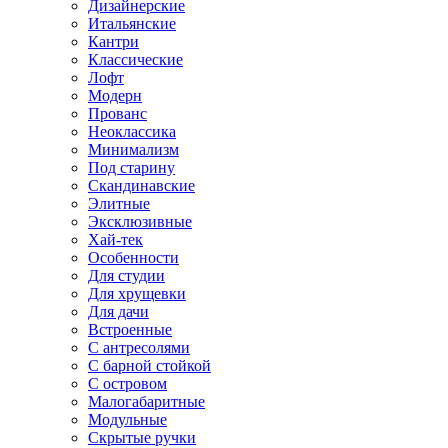
Дизайнерские
Итальянские
Кантри
Классические
Лофт
Модерн
Прованс
Неоклассика
Минимализм
Под старину
Скандинавские
Элитные
Эксклюзивные
Хай-тек
Особенности
Для студии
Для хрущевки
Для дачи
Встроенные
С антресолями
С барной стойкой
С островом
Малогабаритные
Модульные
Скрытые ручки