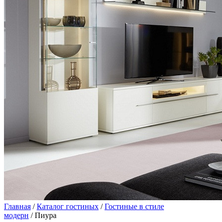
Главная
/
Каталог гостиных
/
Гостиные в стиле
модерн
/ Пиура