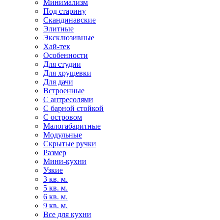
Минимализм
Под старину
Скандинавские
Элитные
Эксклюзивные
Хай-тек
Особенности
Для студии
Для хрущевки
Для дачи
Встроенные
С антресолями
С барной стойкой
С островом
Малогабаритные
Модульные
Скрытые ручки
Размер
Мини-кухни
Узкие
3 кв. м.
5 кв. м.
6 кв. м.
9 кв. м.
Все для кухни