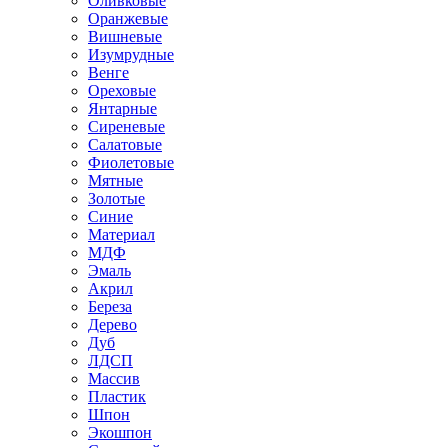
Оливковые
Оранжевые
Вишневые
Изумрудные
Венге
Ореховые
Янтарные
Сиреневые
Салатовые
Фиолетовые
Мятные
Золотые
Синие
Материал
МДФ
Эмаль
Акрил
Береза
Дерево
Дуб
ЛДСП
Массив
Пластик
Шпон
Экошпон