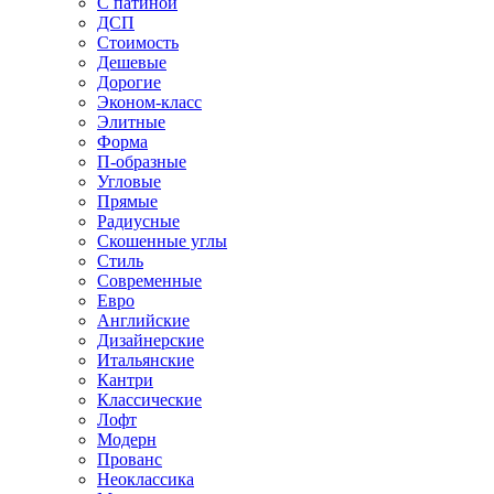
С патиной
ДСП
Стоимость
Дешевые
Дорогие
Эконом-класс
Элитные
Форма
П-образные
Угловые
Прямые
Радиусные
Скошенные углы
Стиль
Современные
Евро
Английские
Дизайнерские
Итальянские
Кантри
Классические
Лофт
Модерн
Прованс
Неоклассика