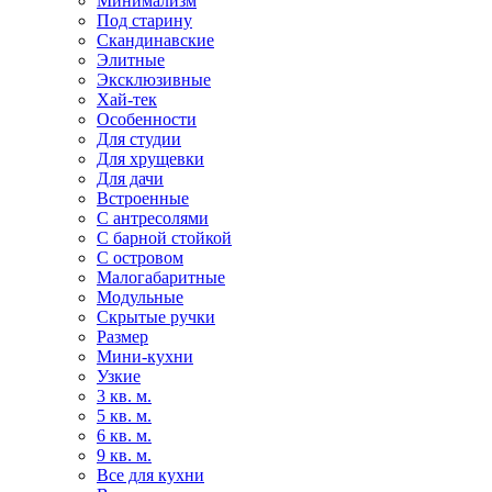
Минимализм
Под старину
Скандинавские
Элитные
Эксклюзивные
Хай-тек
Особенности
Для студии
Для хрущевки
Для дачи
Встроенные
С антресолями
С барной стойкой
С островом
Малогабаритные
Модульные
Скрытые ручки
Размер
Мини-кухни
Узкие
3 кв. м.
5 кв. м.
6 кв. м.
9 кв. м.
Все для кухни