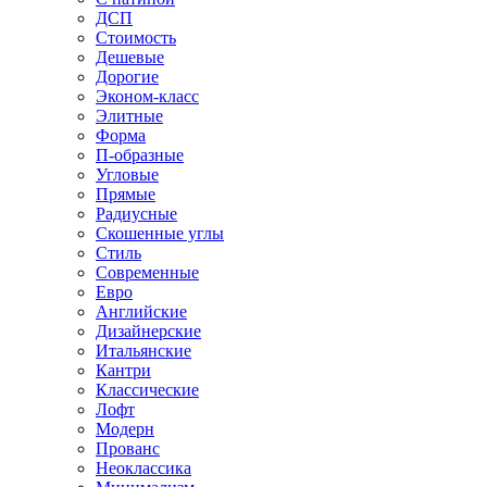
ДСП
Стоимость
Дешевые
Дорогие
Эконом-класс
Элитные
Форма
П-образные
Угловые
Прямые
Радиусные
Скошенные углы
Стиль
Современные
Евро
Английские
Дизайнерские
Итальянские
Кантри
Классические
Лофт
Модерн
Прованс
Неоклассика