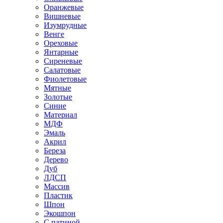
Оранжевые
Вишневые
Изумрудные
Венге
Ореховые
Янтарные
Сиреневые
Салатовые
Фиолетовые
Мятные
Золотые
Синие
Материал
МДФ
Эмаль
Акрил
Береза
Дерево
Дуб
ЛДСП
Массив
Пластик
Шпон
Экошпон
С патиной