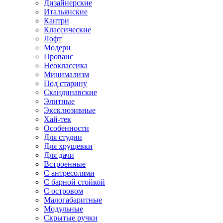
Дизайнерские
Итальянские
Кантри
Классические
Лофт
Модерн
Прованс
Неоклассика
Минимализм
Под старину
Скандинавские
Элитные
Эксклюзивные
Хай-тек
Особенности
Для студии
Для хрущевки
Для дачи
Встроенные
С антресолями
С барной стойкой
С островом
Малогабаритные
Модульные
Скрытые ручки