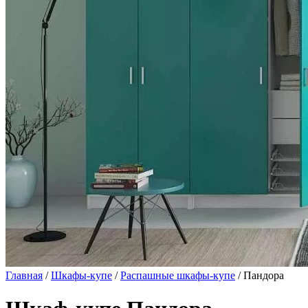
Главная
/
Шкафы-купе
/
Распашные шкафы-купе
/ Пандора