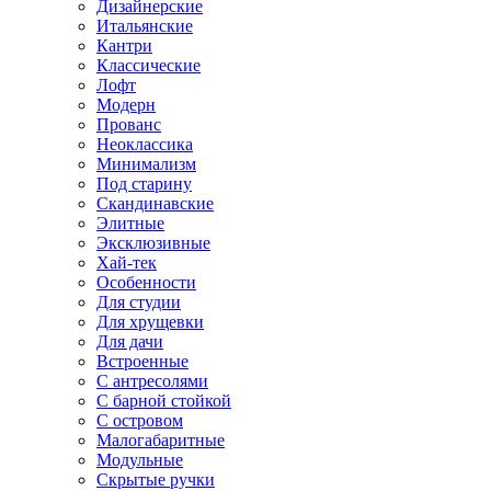
Дизайнерские
Итальянские
Кантри
Классические
Лофт
Модерн
Прованс
Неоклассика
Минимализм
Под старину
Скандинавские
Элитные
Эксклюзивные
Хай-тек
Особенности
Для студии
Для хрущевки
Для дачи
Встроенные
С антресолями
С барной стойкой
С островом
Малогабаритные
Модульные
Скрытые ручки