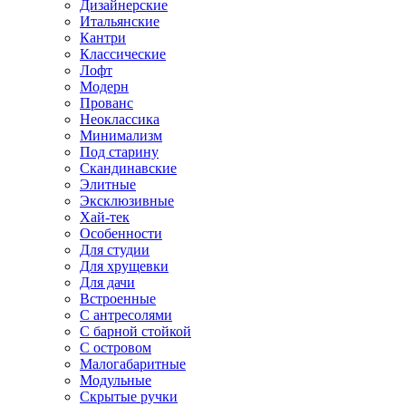
Дизайнерские
Итальянские
Кантри
Классические
Лофт
Модерн
Прованс
Неоклассика
Минимализм
Под старину
Скандинавские
Элитные
Эксклюзивные
Хай-тек
Особенности
Для студии
Для хрущевки
Для дачи
Встроенные
С антресолями
С барной стойкой
С островом
Малогабаритные
Модульные
Скрытые ручки