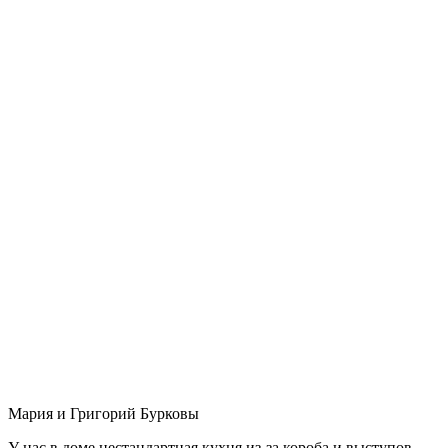
Мария и Григорий Бурковы
У нас в доме нестандартная кухня из-за короба и выступов,