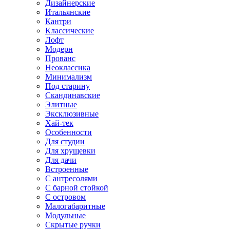
Дизайнерские
Итальянские
Кантри
Классические
Лофт
Модерн
Прованс
Неоклассика
Минимализм
Под старину
Скандинавские
Элитные
Эксклюзивные
Хай-тек
Особенности
Для студии
Для хрущевки
Для дачи
Встроенные
С антресолями
С барной стойкой
С островом
Малогабаритные
Модульные
Скрытые ручки