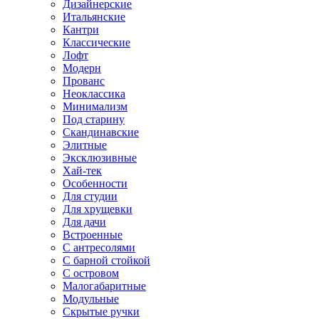
Дизайнерские
Итальянские
Кантри
Классические
Лофт
Модерн
Прованс
Неоклассика
Минимализм
Под старину
Скандинавские
Элитные
Эксклюзивные
Хай-тек
Особенности
Для студии
Для хрущевки
Для дачи
Встроенные
С антресолями
С барной стойкой
С островом
Малогабаритные
Модульные
Скрытые ручки