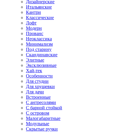
Дизайнерские
Итальянские
Кантри
Классические
Лофт
Модерн
Прованс
Неоклассика
Минимализм
Под старину
Скандинавские
Элитные
Эксклюзивные
Хай-тек
Особенности
Для студии
Для хрущевки
Для дачи
Встроенные
С антресолями
С барной стойкой
С островом
Малогабаритные
Модульные
Скрытые ручки