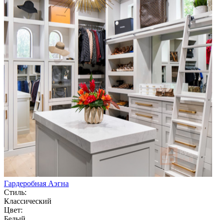
Гардеробная Аэгна
Стиль:
Классический
Цвет:
Белый