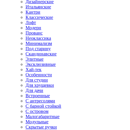
Дизайнерские
Итальянские
Кантри
Классические
Лофт
Модерн
Прованс
Неоклассика
Минимализм
Под старину
Скандинавские
Элитные
Эксклюзивные
Хай-тек
Особенности
Для студии
Для хрущевки
Для дачи
Встроенные
С антресолями
С барной стойкой
С островом
Малогабаритные
Модульные
Скрытые ручки