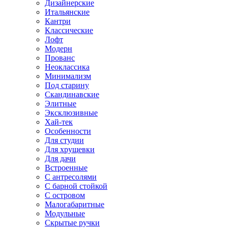
Дизайнерские
Итальянские
Кантри
Классические
Лофт
Модерн
Прованс
Неоклассика
Минимализм
Под старину
Скандинавские
Элитные
Эксклюзивные
Хай-тек
Особенности
Для студии
Для хрущевки
Для дачи
Встроенные
С антресолями
С барной стойкой
С островом
Малогабаритные
Модульные
Скрытые ручки